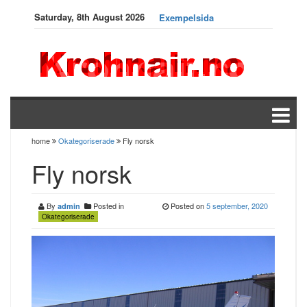
Saturday, 8th August 2026
Exempelsida
home
Okategoriserade
Fly norsk
Fly norsk
By
Posted in
Posted on
5 september, 2020
admin
Okategoriserade