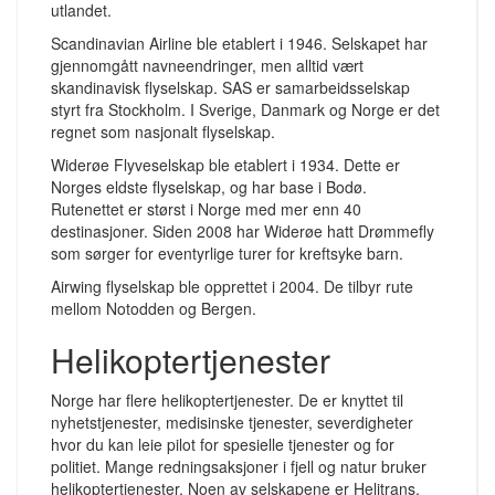
utlandet.
Scandinavian Airline ble etablert i 1946. Selskapet har
gjennomgått navneendringer, men alltid vært
skandinavisk flyselskap. SAS er samarbeidsselskap
styrt fra Stockholm. I Sverige, Danmark og Norge er det
regnet som nasjonalt flyselskap.
Widerøe Flyveselskap ble etablert i 1934. Dette er
Norges eldste flyselskap, og har base i Bodø.
Rutenettet er størst i Norge med mer enn 40
destinasjoner. Siden 2008 har Widerøe hatt Drømmefly
som sørger for eventyrlige turer for kreftsyke barn.
Airwing flyselskap ble opprettet i 2004. De tilbyr rute
mellom Notodden og Bergen.
Helikoptertjenester
Norge har flere helikoptertjenester. De er knyttet til
nyhetstjenester, medisinske tjenester, severdigheter
hvor du kan leie pilot for spesielle tjenester og for
politiet. Mange redningsaksjoner i fjell og natur bruker
helikoptertjenester. Noen av selskapene er Helitrans,